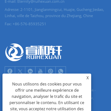
E-mail: Eternity@ruihexuan.com.cn
Adresse: 2-1101, Jianglanmingcui, Huajie, Gucheng Jiedao,
Linhai, ville de Taizhou, province du Zhejiang, Chine
Fax: +86-576-85935251
X
Nous utilisons des cookies pour vous
offrir une meilleure expérience de
Copyright © 2022 Zhejiang Ruihexuan Import and Export Co., Ltd. -
navigation, analyser le trafic du site et
Boutons métalliques, fabricants de curseurs de fermeture éclair,
personnaliser le contenu. En utilisant ce
fournisseurs d'œillets métalliques - Tous droits réservés
site, vous acceptez notre utilisation des