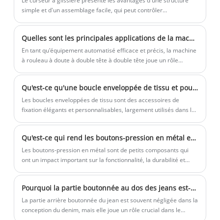
Le curseur à glissière présente les avantages d'une structure
simple et d'un assemblage facile, qui peut contrôler
efficacement l'ouverture et la fermeture de la fermeture éclair,
assurant une utilisation fluide et confortable.
Quelles sont les principales applications de la machine à rouler du cou à double tête de bouton?
En tant qu'équipement automatisé efficace et précis, la machine
à rouleau à doute à double tête à double tête joue un rôle
irremplaçable dans l'industrie de la fabrication de vêtements.
Qu'est-ce qu'une boucle enveloppée de tissu et pourquoi est-elle le choix ultime pour les projets de mode et d'artisanat haut de gamme
Les boucles enveloppées de tissu sont des accessoires de
fixation élégants et personnalisables, largement utilisés dans les
vêtements de mode, les vêtements de mariée, les tissus
d'ameublement, les sacs à main, les ceintures et les travaux
Qu'est-ce qui rend les boutons-pression en métal essentiels pour la conception de vêtements modernes ?
manuels. Contrairement aux boucles métalliques traditionnelles,
elles sont recouvertes d'un tissu qui correspond ou complète le
​Les boutons-pression en métal sont de petits composants qui
textile principal, créant une esthétique sans couture et haut de
ont un impact important sur la fonctionnalité, la durabilité et
gamme.
l'esthétique des vêtements. Qu'ils soient utilisés dans les
vêtements de mode, les équipements de plein air ou les textiles
Pourquoi la partie boutonnée au dos des jeans est-elle importante pour le confort du denim ?
industriels, ils offrent commodité, résistance et attrait visuel. Ce
guide complet explore leur structure, leurs types, leurs
La partie arrière boutonnée du jean est souvent négligée dans la
matériaux, leurs applications et les préoccupations courantes
conception du denim, mais elle joue un rôle crucial dans le
des acheteurs, vous aidant ainsi à prendre des décisions
confort, la durabilité, la stabilité de l'ajustement et la