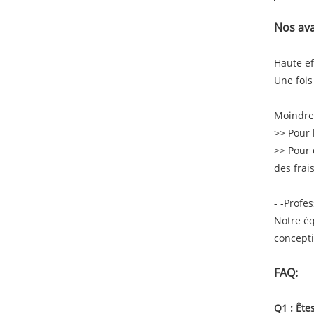
Nos av
Haute ef
Une fois
Moindre
>> Pour 
>> Pour 
des frai
- -Profe
Notre éq
concepti
FAQ:
Q1 : Ête