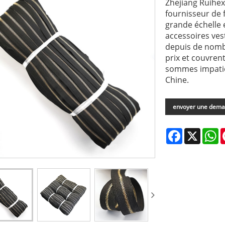
Zhejiang Ruihex
fournisseur de 
grande échelle 
accessoires ve
depuis de nomb
prix et couvren
sommes impatie
Chine.
envoyer une dem
Facebook
X
W