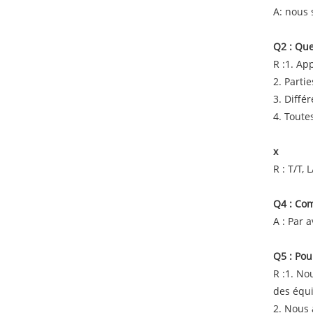
A: nous 
Q2 : Que
R :1. Ap
2. Parti
3. Diffé
4. Toute
x
R : T/T, L
Q4 : Co
A : Par 
Q5 : Pou
R :1. No
des équ
2. Nous 