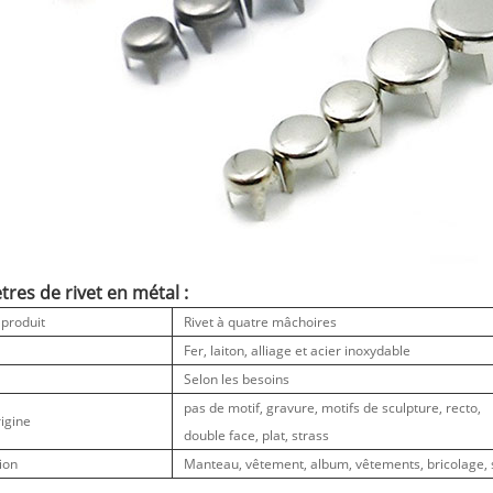
res de rivet en métal :
produit
Rivet à quatre mâchoires
l
Fer, laiton, alliage et acier inoxydable
Selon les besoins
pas de motif, gravure, motifs de sculpture, recto,
rigine
double face, plat, strass
ion
Manteau, vêtement, album, vêtements, bricolage, s