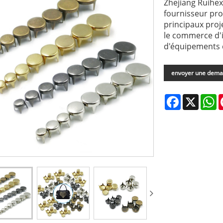
Zhejiang Ruihex
fournisseur pro
principaux proj
le commerce d'i
d'équipements 
envoyer une dem
Facebook
X
W