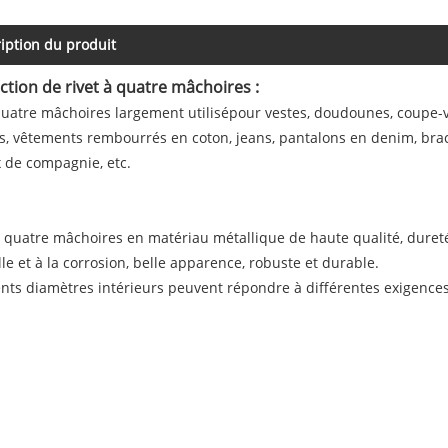
iption du produit
ction de rivet à quatre mâchoires :
quatre mâchoires largement utilisé
pour vestes, doudounes, coupe-ve
s, vêtements rembourrés en coton, jeans, pantalons en denim, brac
 de compagnie, etc.
à quatre mâchoires en matériau métallique de haute qualité, dureté
ille et à la corrosion, belle apparence, robuste et durable.
ents diamètres intérieurs peuvent répondre à différentes exigences 